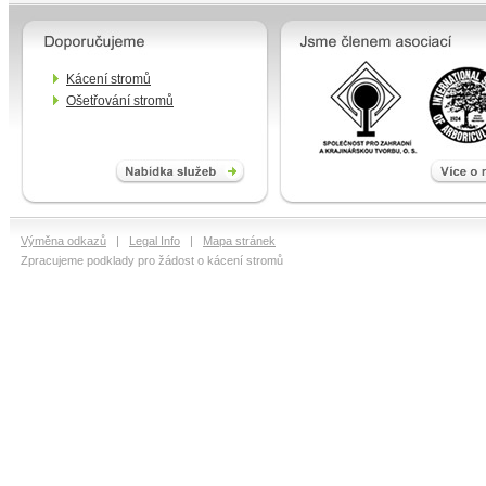
Kácení stromů
Ošetřování stromů
Výměna odkazů
|
Legal Info
|
Mapa stránek
Zpracujeme podklady pro žádost o kácení stromů