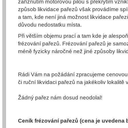
zaříznutím motorovou pilou s překrytím vzni
způsob likvidace pařezů však provádíme sp
a tam, kde není jiná možnost likvidace pařez
důvodu nedostatku místa.
Při větším objemu prací a tam kde je alesp
frézování pařezů. Frézování pařezů je samo
méně fyzicky náročné než jiné způsoby likvi
Rádi Vám na požádání zpracujeme cenovou 
či ruční likvidaci pařezů na jakékoliv lokalitě 
Žádný pařez nám dosud neodolal!
Ceník frézování pařezů (cena je uvedena