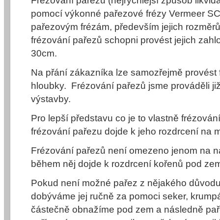
Frézování pařezů (nejrychlejší způsob likvi
pomocí výkonné pařezové frézy Vermeer SC
pařezovým frézám, především jejich rozmě
frézování pařezů schopni provést jejich zah
30cm.
Na přání zákazníka lze samozřejmě provést f
hloubky. Frézování pařezů jsme prováděli již
výstavby.
Pro lepší představu co je to vlastně frézová
frézování pařezu dojde k jeho rozdrcení na m
Frézování pařezů není omezeno jenom na na
během něj dojde k rozdrcení kořenů pod zem
Pokud není možné pařez z nějakého důvodu v
dobýváme jej ručně za pomoci seker, krumpáč
částečně obnažíme pod zem a následně pař